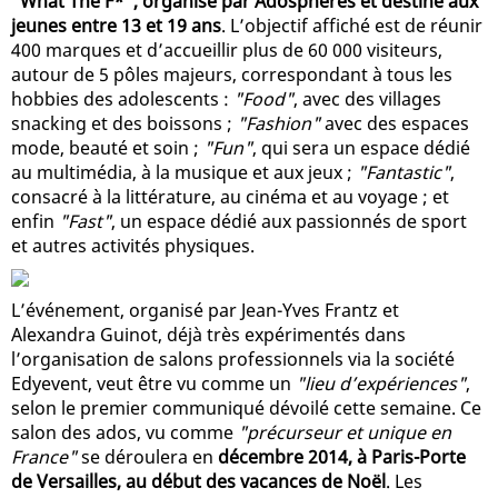
"What The F*", organisé par Adosphères et destiné aux
jeunes entre 13 et 19 ans
. L’objectif affiché est de réunir
400 marques et d’accueillir plus de 60 000 visiteurs,
autour de 5 pôles majeurs, correspondant à tous les
hobbies des adolescents :
"Food"
, avec des villages
snacking et des boissons ;
"Fashion"
avec des espaces
mode, beauté et soin ;
"Fun"
, qui sera un espace dédié
au multimédia, à la musique et aux jeux ;
"Fantastic"
,
consacré à la littérature, au cinéma et au voyage ; et
enfin
"Fast"
, un espace dédié aux passionnés de sport
et autres activités physiques.
L’événement, organisé par Jean-Yves Frantz et
Alexandra Guinot, déjà très expérimentés dans
l’organisation de salons professionnels via la société
Edyevent, veut être vu comme un
"lieu d’expériences"
,
selon le premier communiqué dévoilé cette semaine. Ce
salon des ados, vu comme
"précurseur et unique en
France"
se déroulera en
décembre 2014, à Paris-Porte
de Versailles, au début des vacances de Noël
. Les