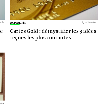
 mois
ACTUALITÉS
il y a 3 années
ne
Cartes Gold : démystifier les 3 idées
reçues les plus courantes
nnées