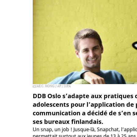
JAE C. HONG / AP / SIPA
DDB Oslo s’adapte aux pratiques de
adolescents pour l’application de
communication a décidé de s’en se
ses bureaux finlandais.
Un snap, un job ! Jusque-là, Snapchat, l’app
permettait surtout aux jeunes de 13 à 25 an