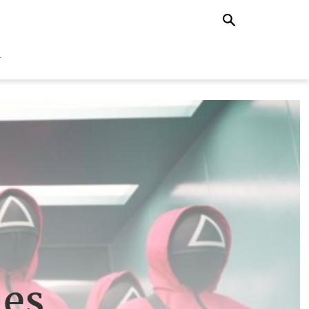
r
nes