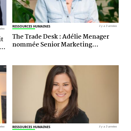
RESSOURCES HUMAINES
il y a 3 années
nnées
The Trade Desk : Adélie Menager
it
nommée Senior Marketing
…
…
nnées
RESSOURCES HUMAINES
il y a 3 années