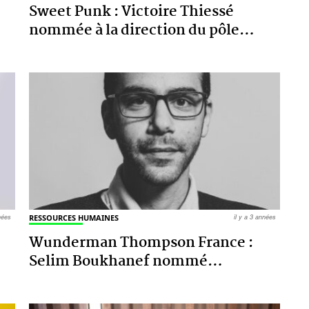
Sweet Punk : Victoire Thiessé
nommée à la direction du pôle
…
nnées
RESSOURCES HUMAINES
il y a 3 années
Wunderman Thompson France :
Selim Boukhanef nommé
…