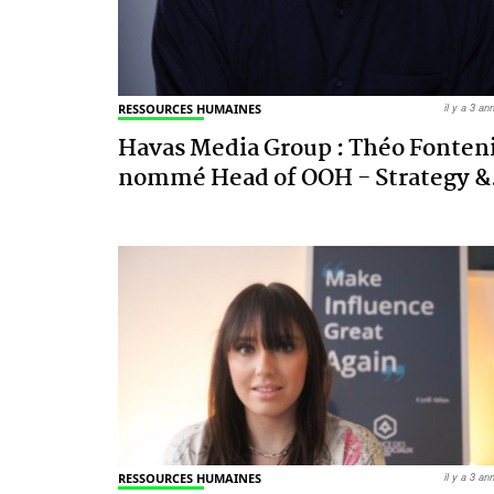
RESSOURCES HUMAINES
il y a 3 a
Havas Media Group : Théo Fonten
nommé Head of OOH - Strategy &
RESSOURCES HUMAINES
il y a 3 a