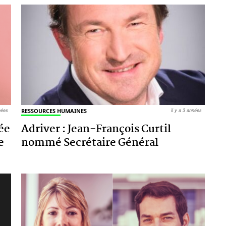
nnées
RESSOURCES HUMAINES
il y a 3 années
ée
Adriver : Jean-François Curtil
e
nommé Secrétaire Général