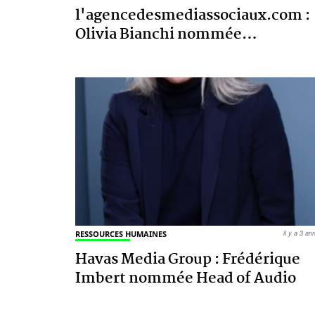
l'agencedesmediassociaux.com :
Olivia Bianchi nommée
…
RESSOURCES HUMAINES
il y a 3 a
Havas Media Group : Frédérique
Imbert nommée Head of Audio