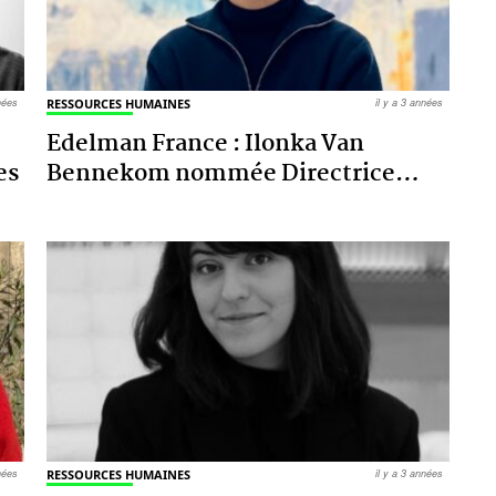
nnées
RESSOURCES HUMAINES
il y a 3 années
Edelman France : Ilonka Van
es
Bennekom nommée Directrice
…
nnées
RESSOURCES HUMAINES
il y a 3 années