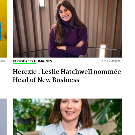
nnées
RESSOURCES HUMAINES
il y a 3 années
Herezie : Leslie Hatchwell nommée
s
Head of New Business