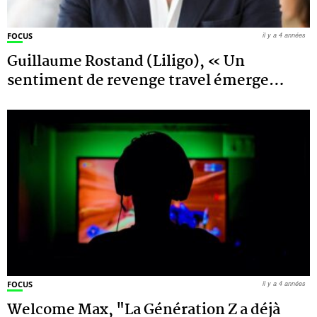
FOCUS
il y a 4 années
Guillaume Rostand (Liligo), « Un
sentiment de revenge travel émerge
…
FOCUS
il y a 4 années
Welcome Max, "La Génération Z a déjà