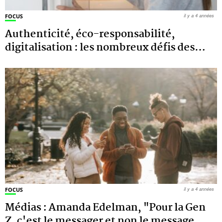
FOCUS
il y a 4 années
Authenticité, éco-responsabilité,
digitalisation : les nombreux défis des
…
FOCUS
il y a 4 années
Médias : Amanda Edelman, "Pour la Gen
Z, c'est le messager et non le message
…