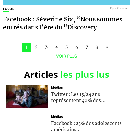
FOCUS
il y a 5 années
Facebook : Séverine Six, “Nous sommes
entrés dans l’ère du "Discovery
…
1
2
3
4
5
6
7
8
9
VOIR PLUS
Articles
les plus lus
Médias
Twitter : Les 15/24 ans
représentent 42 % des...
Médias
Facebook : 25% des adolescents
américains...