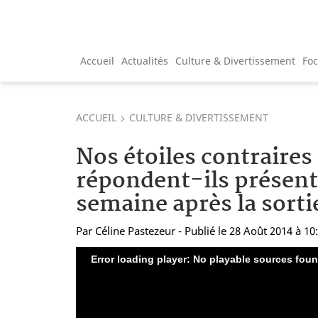
Accueil
Actualités
Culture & Divertissement
Fo
ACCUEIL
CULTURE & DIVERTISSEMENT
Nos étoiles contraires 
répondent-ils présent
semaine après la sortie
Par
Céline Pastezeur
- Publié le 28 Août 2014 à 10
Error loading player: No playable sources fou