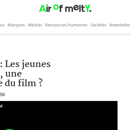
cus
Marques
Médias
Ressources humaines
Sociétés
Newslette
: Les jeunes
, une
 du film ?
:50
nd