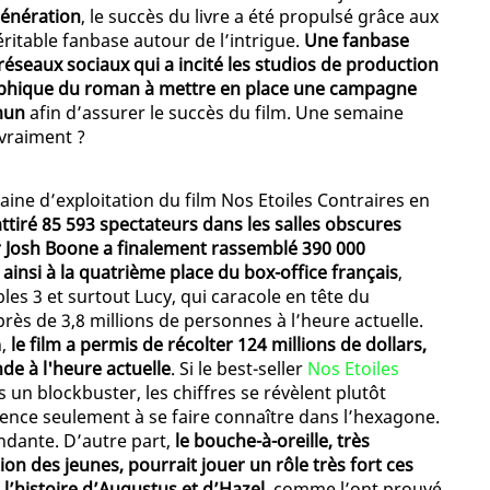
génération
, le succès du livre a été propulsé grâce aux
éritable fanbase autour de l’intrigue.
Une fanbase
réseaux sociaux qui a incité les studios de production
raphique du roman à mettre en place une campagne
mun
afin d’assurer le succès du film. Une semaine
 vraiment ?
aine d’exploitation du film Nos Etoiles Contraires en
attiré 85 593 spectateurs dans les salles obscures
ar Josh Boone a finalement rassemblé 390 000
ainsi à la quatrième place du box-office français
,
les 3 et surtout Lucy, qui caracole en tête du
rès de 3,8 millions de personnes à l’heure actuelle.
n,
le film a permis de récolter 124 millions de dollars,
nde à l'heure actuelle
. Si le best-seller
Nos Etoiles
un blockbuster, les chiffres se révèlent plutôt
ce seulement à se faire connaître dans l’hexagone.
ndante. D’autre part,
le bouche-à-oreille, très
 des jeunes, pourrait jouer un rôle très fort ces
l’histoire d’Augustus et d’Hazel
, comme l’ont prouvé