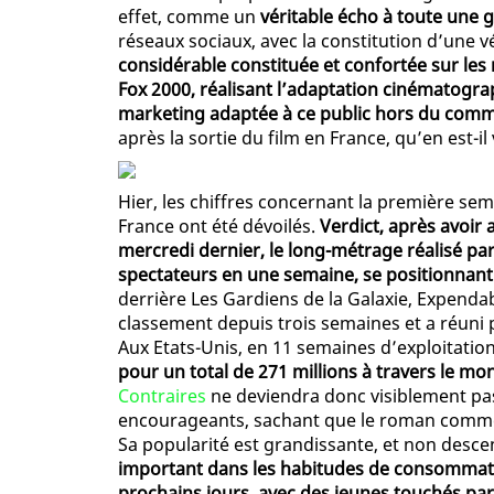
effet, comme un
véritable écho à toute une 
réseaux sociaux, avec la constitution d’une v
considérable constituée et confortée sur les 
Fox 2000, réalisant l’adaptation cinématog
marketing adaptée à ce public hors du com
après la sortie du film en France, qu’en est-il
Hier, les chiffres concernant la première sem
France ont été dévoilés.
Verdict, après avoir 
mercredi dernier, le long-métrage réalisé p
spectateurs en une semaine, se positionnant 
derrière Les Gardiens de la Galaxie, Expendab
classement depuis trois semaines et a réuni p
Aux Etats-Unis, en 11 semaines d’exploitatio
pour un total de 271 millions à travers le mo
Contraires
ne deviendra donc visiblement pas 
encourageants, sachant que le roman commen
Sa popularité est grandissante, et non desce
important dans les habitudes de consommation
prochains jours, avec des jeunes touchés par 