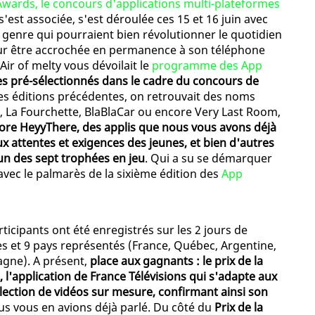
wards, le concours d'applications multi-plateformes
'est associée, s'est déroulée ces 15 et 16 juin avec
 genre qui pourraient bien révolutionner le quotidien
our être accrochée en permanence à son téléphone
Air of melty vous dévoilait le
programme des App
es pré-sélectionnés dans le cadre du concours de
des éditions précédentes, on retrouvait des noms
 La Fourchette, BlaBlaCar ou encore Very Last Room,
ore HeyyThere, des applis que nous vous avons déjà
x attentes et exigences des jeunes, et bien d'autres
un des sept trophées en jeu
. Qui a su se démarquer
 avec le palmarès de la sixième édition des
App
ticipants ont été enregistrés sur les 2 jours de
es et 9 pays représentés (France, Québec, Argentine,
agne). A présent,
place aux gagnants : le prix de la
l'application de France Télévisions qui s'adapte aux
élection de vidéos sur mesure, confirmant ainsi son
s vous en avions déjà parlé. Du côté du
Prix de la