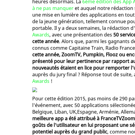
heures désormais. La
6ème édition des App A
à ne pas manquer
et auquel notre rédaction s
une mise en lumière des applications en tout
de la jeune génération, tellement connue p
portable. Il y a deux semaines, la rédaction d'
Awards
, avec une présentation des
50 servic
cette année
. Alors que, parmi les gagnants 
connus comme Capitaine Train, Radio France,
cette année, ZoomTV, Pumpkin, Flooz ou enc
présenté pour leur pertinence par rapport au
nouveautés étaient en lice pour remporter l'
auprès du jury final ? Réponse tout de suite,
Awards
!
Pour cette édition 2015, pas moins de 290 par
l'événement, avec 50 applications sélectioné
Belgique, Liban, UK,Espagne, Arménie, Allem
meilleure app a été attribué à FranceTVZoom, 
goûts de l'utilisateur en lui proposant une s
potentiel auprès du grand public
, comme nou