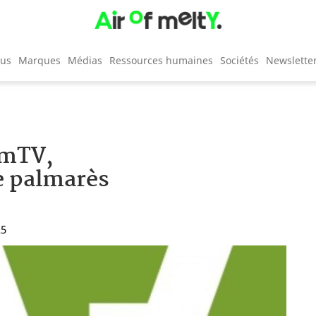
cus
Marques
Médias
Ressources humaines
Sociétés
Newslette
omTV,
e palmarès
25