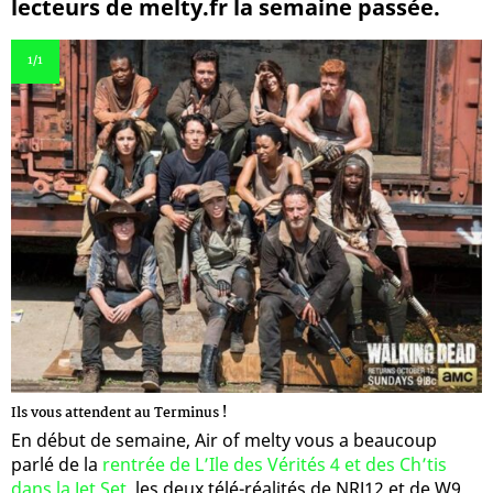
lecteurs de melty.fr la semaine passée.
1
/1
Ils vous attendent au Terminus !
En début de semaine, Air of melty vous a beaucoup
parlé de la
rentrée de L’Ile des Vérités 4 et des Ch’tis
dans la Jet Set
, les deux télé-réalités de NRJ12 et de W9