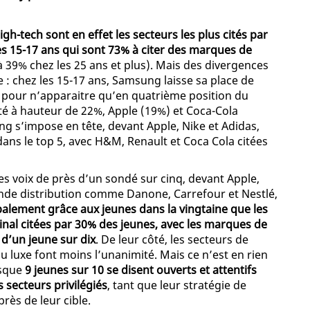
 high-tech sont en effet les secteurs les plus cités par
es 15-17 ans qui sont 73% à citer des marques de
à 39% chez les 25 ans et plus). Mais des divergences
 : chez les 15-17 ans, Samsung laisse sa place de
e, pour n’apparaitre qu’en quatrième position du
ité à hauteur de 22%, Apple (19%) et Coca-Cola
ng s’impose en tête, devant Apple, Nike et Adidas,
ans le top 5, avec H&M, Renault et Coca Cola citées
les voix de près d’un sondé sur cinq, devant Apple,
nde distribution comme Danone, Carrefour et Nestlé,
palement grâce aux jeunes dans la vingtaine que les
al citées par 30% des jeunes, avec les marques de
d’un jeune sur dix
. De leur côté, les secteurs de
du luxe font moins l’unanimité. Mais ce n’est en rien
isque
9 jeunes sur 10 se disent ouverts et attentifs
secteurs privilégiés
, tant que leur stratégie de
ès de leur cible.