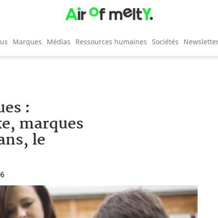
cus
Marques
Médias
Ressources humaines
Sociétés
Newslette
ues :
ke, marques
ans, le
06