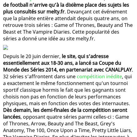
de football n’arrive qu’à la dixième place des sujets les
plus consultés sur melty.fr
. Devançant cet événement
que la planète entière attendait depuis quatre ans, on
retrouve trois séries : Game of Thrones, Beauty and The
Beast et The Vampire Diaries. Cette popularité des
séries a donné une idée au site melty.fr.
Depuis le 20 juin dernier,
le site, qui s’adresse
essentiellement aux 18-30 ans, a lancé sa Coupe du
Monde des Séries 2014, en partenariat avec CANALPLAY
.
32 séries s’affrontent dans une
compétition inédite
, qui
a exactement le même fonctionnement qu’un tournoi
sportif classique hormis le fait que les gagnants sont
choisis non pas en fonction de leurs performances
physiques, mais en fonction des votes des internautes.
Dès demain, les demi-finales de la compétition seront
lancées
, opposant quatre séries parmi celles-ci : Game
of Thrones, Arrow, Beauty and The Beast, Grey’s
Anatomy, The 100, Once Upon a Time, Pretty Little Liars,
The Vampire Diaries. En plus d’inviter les internautes à