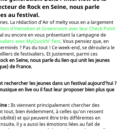
ecteur de Rock en Seine, nous parle
es au festival.
jeunes. La rédaction d'Air of melty vous en a largement
ation d'Heineken et Greenroom avec leur Check Point
ival ou encore en vous présentant la campagne de
tivaliers avec MyQuickN' Fest
. Vous pensiez que, en
t terminés ? Pas du tout ! Ce week-end, se déroulera le
illiers de festivaliers. Et justement, parmi ces
ck en Seine, nous parle du lien qui unit les jeunes
 que) de France.
nt rechercher les jeunes dans un festival aujourd'hui ?
usique en live ou il faut leur proposer bien plus que
ine :
Ils viennent principalement chercher des
t tout, bien évidemment, à celles qu'on ressent
ibilité) et qui peuvent être très différentes en
te, il y a aussi les émotions liées au fait de