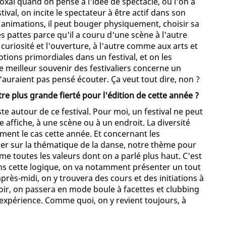
oxal quand on pense à l'idée de spectacle, où l'on a
ival, on incite le spectateur à être actif dans son
s animations, il peut bouger physiquement, choisir sa
n les pattes parce qu'il a couru d'une scène à l'autre
la curiosité et l'ouverture, à l'autre comme aux arts et
tions primordiales dans un festival, et on les
le meilleur souvenir des festivaliers concerne un
n'auraient pas pensé écouter. Ça veut tout dire, non ?
tre plus grande fierté pour l'édition de cette année ?
ste autour de ce festival. Pour moi, un festival ne peut
 affiche, à une scène ou à un endroit. La diversité
ement le cas cette année. Et concernant les
iller sur la thématique de la danse, notre thème pour
sume toutes les valeurs dont on a parlé plus haut. C'est
. Dans cette logique, on va notamment présenter un tout
après-midi, on y trouvera des cours et des initiations à
 soir, on passera en mode boule à facettes et clubbing
expérience. Comme quoi, on y revient toujours, à