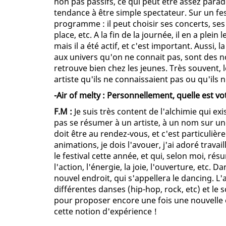
non pas passifs, ce qui peut être assez parad
tendance à être simple spectateur. Sur un fest
programme : il peut choisir ses concerts, se
place, etc. A la fin de la journée, il en a plei
mais il a été actif, et c'est important. Aussi, 
aux univers qu'on ne connait pas, sont des no
retrouve bien chez les jeunes. Très souvent, 
artiste qu'ils ne connaissaient pas ou qu'ils 
-Air of melty : Personnellement, quelle est vo
F.M :
Je suis très content de l'alchimie qui exi
pas se résumer à un artiste, à un nom sur une
doit être au rendez-vous, et c'est particulièr
animations, je dois l'avouer, j'ai adoré trava
le festival cette année, et qui, selon moi, ré
l'action, l'énergie, la joie, l'ouverture, etc
nouvel endroit, qui s'appellera le dancing. L'
différentes danses (hip-hop, rock, etc) et le
pour proposer encore une fois une nouvelle 
cette notion d'expérience !