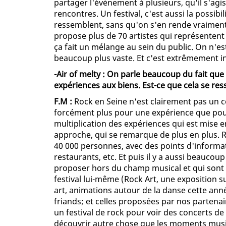
partager l'événement à plusieurs, qu'il s'a
rencontres. Un festival, c'est aussi la possi
ressemblent, sans qu'on s'en rende vraiment
propose plus de 70 artistes qui représentent 
ça fait un mélange au sein du public. On n'
beaucoup plus vaste. Et c'est extrêmement i
-Air of melty : On parle beaucoup du fait que
expériences aux biens. Est-ce que cela se res
F.M :
Rock en Seine n'est clairement pas un 
forcément plus pour une expérience que pour 
multiplication des expériences qui est mise en
approche, qui se remarque de plus en plus. Ro
40 000 personnes, avec des points d'informati
restaurants, etc. Et puis il y a aussi beauco
proposer hors du champ musical et qui sont de
festival lui-même (Rock Art, une exposition s
art, animations autour de la danse cette anné
friands; et celles proposées par nos partenai
un festival de rock pour voir des concerts de 
découvrir autre chose que les moments musi