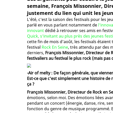
semaine, François Missonnier, Dir
justement du lien qui unit les jeun
L'été, c'est la saison des festivals pour les 
parlé en vous parlant notamment de
l'innov
innovant
dédié à retrouver ses amis en fest
Quick, s'invitant au plus près des jeunes fes
cette fin de mois d'août, les festivals étaien
festival
Rock En Seine
, très attendu par des m
derniers,
François Missonnier, Directeur de Ro
festivaliers au festival le plus rock (mais pas
-Air of melty : De façon générale, que vienne
Est-ce que c'est simplement une histoire de m
ça ?
François Missonnier, Directeur de Rock en Se
émotions, selon moi. Des émotions liées avan
pendant un concert (énergie, danse, rire, sens
fonction du genre de musique programmé. Ensui