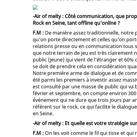
-Air of melty : Côté communication, que propo
Rock en Seine, tant offline qu'online ?
F.M :
De manière assez traditionnelle, notre
qu'on porte directement et celles qu'on porte
relations presse ou en communication tous sup
que notre terrain de jeu est très clairement 
public (jeune) qui vient de l'étranger et 60% 
se doit de prendre cela en considération qu
Notre première arme de dialogue et de communi
été parmi les premiers à investir assez massi
est consulté par une masse de public qui va b
février et septembre, on compte environ 300
événement qui ne dure que trois jours par an
référent sur le rock, ce qui facilite le dialog
en Seine.
-Air of melty : Et quelle est votre stratégie su
F.M :
On les voit comme le fil qui tisse et qui re