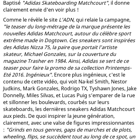
Baptisé
"Adidas Skateboarding Matchcourt"
, il donne
clairement envie d'en voir plus !
Comme le révèle le site
L'ADN
, qui relaie la campagne,
"le teaser du long-métrage de la marque présente les
nouvelles Adidas Matchcourt, autour du célèbre sport
extrême made in Dogtown. Ces sneakers sont inspirées
des Adidas Nizza 75, la paire que portait l’artiste
skateur, Michael Gonzales, sur la couverture du
magazine Trasher en 1984. Ainsi, Adidas se sert de ce
teaser pour faire la promo de sa collection Printemps-
Eté 2016. Ingénieux"
. Encore plus ingénieux, c'est le
contenu de cette vidéo, qui voit Na-kel Smith, Nestor
Judkins, Mark Gonzales, Rodrigo TX, Tyshawn Jones, Jake
Donnelly, Miles Silvas, et Lucas Puig s’emparer de la rue
et sillonner les boulevards, courbés sur leurs
skateboards, les dernières sneakers Adidas Matchcourt
aux pieds. De quoi inspirer la jeune génération,
clairement, avec une valse de figures impressionnantes
:
"Grinds en tous genres, gaps de marches et de plots,
wheeling, flips, se succèdent tout au long de ce spot, un