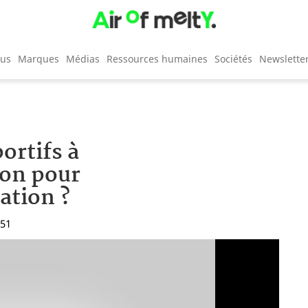
cus
Marques
Médias
Ressources humaines
Sociétés
Newslette
portifs à
bon pour
ation ?
:51