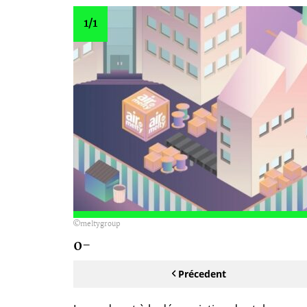
1
/1
meltygroup
0-
Précedent