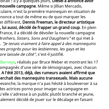
rait ! Il y a quelques jours,
Diesel a annoncé avoir
a nouvelle campagne
. Même si Jillian Mercado,
laire, n’est la première mannequin en situation de
e annonce a tout de même eu de quoi marquer les
et différent,
Dennis Freeman, le directeur artistique
 lui aussi, décidé de frapper un grand coup
. En plein
 France, il a décidé de dévoiler la nouvelle campagne
Brothers, Sisters, Sons and Daughters"
et qui met à
s.
"Je tenais vraiment à faire appel à des mannequins
mes progrès pour les lesbiennes, les gays et les
re laissée de côté"
, s’est-il justifié.
e
Barneys
, réalisés par Bruce Weber et montrant les 17
compagnés d’une série de témoignages, avec chacun
.
A l’été 2013, déjà, des rumeurs avaient affirmé que
erchait des mannequins transexuels. Mais aucune
evanche, la marque n’a pas hésité à bouleverser à sa
des actrices porno pour imager sa campagne en
’elle s’adresse à un public plutôt branché et jeune,
alement décidé de jouer sur le décalage en faisant