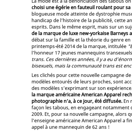
La mode est à la dénonciation des tabous on di
choisi une égérie en fauteuil roulant pour s
blogueuse mode atteinte de dystrophie muscu
handicap de l’histoire de la publicité, cett
esprits. Dans le même esprit, mais sur un suj
de la marque de luxe new-yorkaise Barneys a,
débat sur la famille et la théorie du genre en
printemps-été 2014 de la marque, intitulée
"
l’honneur 17 jeunes mannequins transexuel
trans. Ces dernières années, il y a eu d’énor
bisexuels, mais la communauté trans est enco
Les clichés pour cette nouvelle campagne d
modèles entourés de leurs proches, sont ac
des modèles s’exprimant sur son expérience
la marque américaine American Apparel rech
photographie n’a, à ce jour, été diffusée.
En r
façon les tabous, en engageant notamment 
2009. Et, pour sa nouvelle campagne, alors qu
l’enseigne américaine American Apparel a fin
appel à une mannequin de 62 ans !