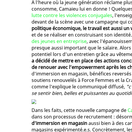
À l'heure où la jeune génération réclame pl
consomme, Camaieu lui en donne ! Quelques
lutte contre les violences conjugales
, l'ense
devant de la scène avec une campagne qui co
politique économique, le travail est aussi un v
et de se réaliser en construisant son identité.
des jeunes en entreprise
, avec l'épanouisse
presque aussi important que le salaire. Alors 
potentiel lors d’un entretien grâce au vêteme
a décidé de mettre en place des actions con
de renouer avec l’empowerment après les ch
d’immersion en magasin, bénéfices reversés a
soutiens renouvelés à Force Femmes et la Crav
comme l'explique le communiqué diffusé,
"c
se sentir bien, belles et puissantes au quotid
Dans les faits, cette nouvelle campagne de
C
dans son processus de recrutement : désor
d’immersion en magasin
aussi bien à des ca
magasins expérimenté.e.s. Concrètement, les 