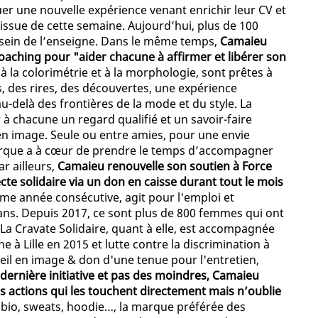
er une nouvelle expérience venant enrichir leur CV et
’issue de cette semaine. Aujourd’hui, plus de 100
 sein de l’enseigne. Dans le même temps,
Camaieu
coaching pour "aider chacune à affirmer et libérer son
 la colorimétrie et à la morphologie, sont prêtes à
, des rires, des découvertes, une expérience
u-delà des frontières de la mode et du style. La
à chacune un regard qualifié et un savoir-faire
 en image. Seule ou entre amies, pour une envie
marque a à cœur de prendre le temps d’accompagner
ar ailleurs,
Camaieu renouvelle son soutien à Force
cte solidaire via un don en caisse durant tout le mois
me année consécutive, agit pour l'emploi et
ans. Depuis 2017, ce sont plus de 800 femmes qui ont
a Cravate Solidaire, quant à elle, est accompagnée
 à Lille en 2015 et lutte contre la discrimination à
seil en image & don d'une tenue pour l'entretien,
dernière initiative et pas des moindres, Camaieu
s actions qui les touchent directement mais n’oublie
n bio, sweats, hoodie…, la marque préférée des