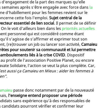
us d'engagement de la part des marques qu'elle
 semaines après s'être engagée avec force dans
la
igne d'habillement pour les femmes revient sur le
ncerne cette fois l'emploi.
Sujet central de la
ecteur essentiel de lien social
. Il permet de se définir
 On le voit d'ailleurs bien dans les
priorités actuelles
ment personnel qui est considéré comme étant
qu’il s’agisse de s’affirmer et exprimer tout son
nt, (re)trouver un job ou lancer son activité,
Camaieu
crètes pour soutenir sa communauté et lui permettre
amboulements liés à la crise COVID
. Dispositif
u profit de l’association Positive Planet, ou encore
ate Solidaire, l’action se veut la plus complète. Car,
’est aussi ça Camaieu en Mieux : aider les femmes à
ien"
.
amaieu
passe donc notamment par de la nouveauté
mais,
l'enseigne entend proposer une période
ndidats sans expérience qu’à des responsables de
candidats pourront vérifier et confirmer leur