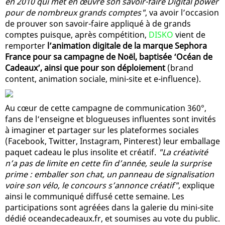
en 2010 qui met en œuvre son savoir-faire Digital power
pour de nombreux grands comptes"
, va avoir l’occasion
de prouver son savoir-faire appliqué à de grands
comptes puisque, après compétition,
DISKO
vient de
remporter
l’animation digitale de la marque Sephora
France pour sa campagne de Noël, baptisée ‘Océan de
Cadeaux’, ainsi que pour son déploiement
(brand
content, animation sociale, mini-site et e-influence).
Au cœur de cette campagne de communication 360°,
fans de l‘enseigne et blogueuses influentes sont invités
à imaginer et partager sur les plateformes sociales
(Facebook, Twitter, Instagram, Pinterest) leur emballage
paquet cadeau le plus insolite et créatif.
"La créativité
n’a pas de limite en cette fin d’année, seule la surprise
prime : emballer son chat, un panneau de signalisation
voire son vélo, le concours s’annonce créatif"
, explique
ainsi le communiqué diffusé cette semaine. Les
participations sont agréées dans la galerie du mini-site
dédié oceandecadeaux.fr, et soumises au vote du public.