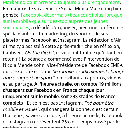
Marketing pour arriver à toujours plus d'engagement
.
En matière de stratégie de Social Media Marketing bien
pensée,
Facebook, désormais (beaucoup) plus fort que
sur le mobile que sur desktop auprès des jeunes
socionautes
, a décidé d'organiser, hier, une conférence
spéciale autour du marketing, du sport et de ses
plateformes Facebook et Instagram. La rédaction d'Air
of melty a assisté à cette après-midi riche en réflexion,
baptisée
"On the Pitch"
, et vous dit tout ce qu'il faut en
retenir ! La séance a commencé avec l'intervention de
Nicola Mendelsohn, Vice-Présidente de Facebook EMEA,
qui a expliqué en quoi
"le mobile a radicalement changé
notre rapport au sport"
, en invitant aux photos, vidéos
et au partage.
A l'heure actuelle, on compte 19 millions
d'usagers sur Facebook en France chaque jour
uniquement sur le mobile, soit 233 stades de France
complets !
Et ce n'est pas Instagram,
"né pour être
mobile et visuel"
, qui changera la donne, c'est certain.
D'ailleurs, saviez-vous que, à l'heure actuelle, Facebook
et Instagram représentent 25% du temps passé par les
mobinautes sur leur smartphone ?