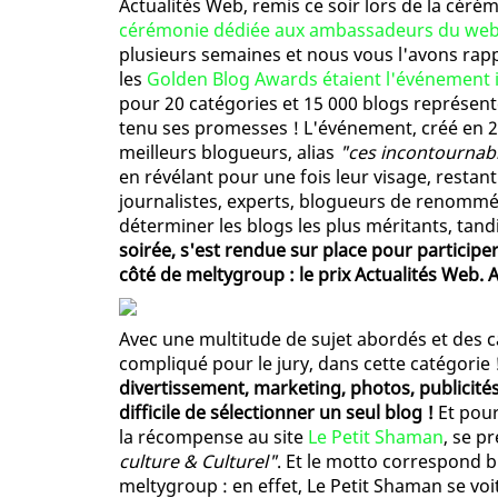
Actualités Web, remis ce soir lors de la cér
cérémonie dédiée aux ambassadeurs du web
plusieurs semaines et nous vous l'avons rapp
les
Golden Blog Awards étaient l'événement 
pour 20 catégories et 15 000 blogs représenté
tenu ses promesses ! L'événement, créé en 2
meilleurs blogueurs, alias
"ces incontournab
en révélant pour une fois leur visage, resta
journalistes, experts, blogueurs de renommée
déterminer les blogs les plus méritants, tan
soirée, s'est rendue sur place pour participe
côté de meltygroup : le prix Actualités Web. A
Avec une multitude de sujet abordés et des cat
compliqué pour le jury, dans cette catégorie 
divertissement, marketing, photos, publicités
difficile de sélectionner un seul blog !
Et pourt
la récompense au site
Le Petit Shaman
, se 
culture & Culturel"
. Et le motto correspond b
meltygroup : en effet, Le Petit Shaman se v