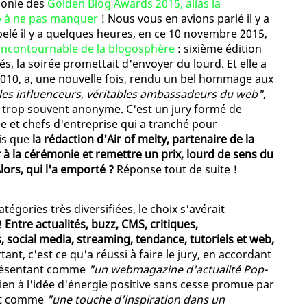
émonie des
Golden Blog Awards 2015, alias la
 à ne pas manquer
! Nous vous en avions parlé il y a
elé il y a quelques heures, en ce 10 novembre 2015,
incontournable de la blogosphère
: sixième édition
s, la soirée promettait d'envoyer du lourd. Et elle a
010, a, une nouvelle fois, rendu un bel hommage aux
les influenceurs, véritables ambassadeurs du web"
,
nt trop souvent anonyme. C'est un jury formé de
 et chefs d'entreprise qui a tranché pour
dis que
la rédaction d'Air of melty, partenaire de la
r à la cérémonie et remettre un prix, lourd de sens du
lors, qui l'a emporté ?
Réponse tout de suite !
égories très diversifiées, le choix s'avérait
!
Entre actualités, buzz, CMS, critiques,
, social media, streaming, tendance, tutoriels et web,
ant, c'est ce qu'a réussi à faire le jury, en accordant
présentant comme
"un webmagazine d'actualité Pop-
ien à l'idée d'énergie positive sans cesse promue par
oit comme
"une touche d'inspiration dans un