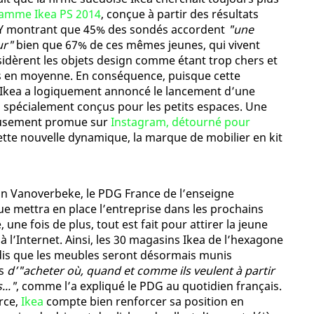
gamme Ikea PS 2014
, conçue à partir des résultats
 Y montrant que 45% des sondés accordent
"une
ur"
bien que 67% de ces mêmes jeunes, qui vivent
sidèrent les objets design comme étant trop chers et
es en moyenne. En conséquence, puisque cette
 Ikea a logiquement annoncé le lancement d’une
 spécialement conçus pour les petits espaces. Une
eusement promue sur
Instagram, détourné pour
cette nouvelle dynamique, la marque de mobilier en kit
fan Vanoverbeke, le PDG France de l’enseigne
ue mettra en place l’entreprise dans les prochains
 une fois de plus, tout est fait pour attirer la jeune
 à l’Internet. Ainsi, les 30 magasins Ikea de l’hexagone
ndis que les meubles seront désormais munis
ts
d’"acheter où, quand et comme ils veulent à partir
.."
, comme l’a expliqué le PDG au quotidien français.
rce,
Ikea
compte bien renforcer sa position en