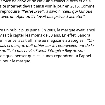
vice de drive et de click-and-collect d’ores et déjà
ite Internet devrait ainsi voir le jour en 2015. Comme
’y reproduire
"l’effet Ikea"
, à savoir
"celui qui fait que
vec un objet qu'il n'avait pas prévu d'acheter"
.
re un public plus jeune. En 2001, la marque avait lancé
sait à capter les moins de 30 ans. En effet, Sandra
en France, avait affirmé au magazine Stratégies :
"On
mais la marque doit tabler sur le renouvellement de la
e qu’il n’a pas envie d’avoir l’étagère Billy de son
 a de quoi penser que les jeunes répondront à l’appel
er, pour la marque.