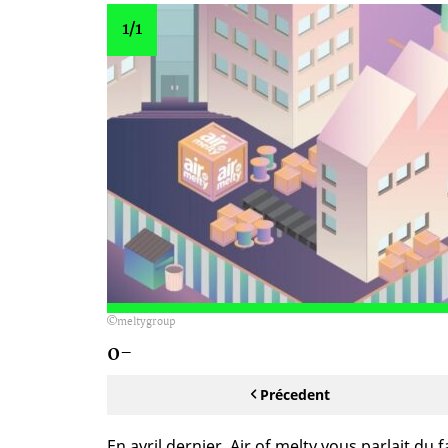
1
/1
meltygroup
0-
Précedent
En avril dernier, Air of melty vous parlait du 