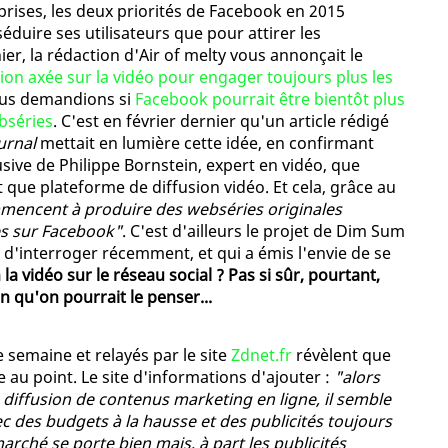
prises, les deux priorités de Facebook en 2015
séduire ses utilisateurs que pour attirer les
er, la rédaction d'Air of melty vous annonçait le
ion axée sur la vidéo pour engager toujours plus les
ous demandions si
Facebook pourrait être bientôt plus
bséries
. C'est en février dernier qu'un article rédigé
urnal
mettait en lumière cette idée, en confirmant
usive de Philippe Bornstein, expert en vidéo, que
que plateforme de diffusion vidéo. Et cela, grâce au
mencent à produire des webséries originales
es sur Facebook"
. C'est d'ailleurs le projet de Dim Sum
d'interroger récemment, et qui a émis l'envie de se
 la vidéo sur le réseau social ? Pas si sûr, pourtant,
en qu'on pourrait le penser...
e semaine et relayés par le site
Zdnet.fr
révèlent que
e au point. Le site d'informations d'ajouter :
"alors
a diffusion de contenus marketing en ligne, il semble
c des budgets à la hausse et des publicités toujours
rché se porte bien mais, à part les publicités