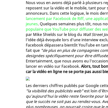
Nous vous en avons déjà parlé à plusieurs re
reposent sur la vidéo et le mobile, tant pour 
annonceurs. Dans cette logique, le mois derni
lancement par Facebook de Riff, une applicat
jeunes
. Quelques semaines plus tôt, nous n
populaire que YouTube pour diffuser des we
par Mike Shields sur le blog du
Wall Street Jo
l'idée déjà évoquée lors d'une interview excl
Facebook dépassera bientôt YouTube en tant 
fait que
"de plus en plus de compagnies com
designées spécifiquement pour être diffusé
Entertainment, que nous avons eu l'occasion 
lancer en vidéo sur Facebook.
Alors, tout bon
car la vidéo en ligne ne se porte pas aussi bi
Les derniers chiffres publiés par Google cett
"la visibilité des publicités web"
est loin d'êtr
qu'aujourd'hui la vidéo reste favorite pour l
que le succès ne soit pas au rendez-vous. Ave
plus nombreuses, on pourrait croire que le ma