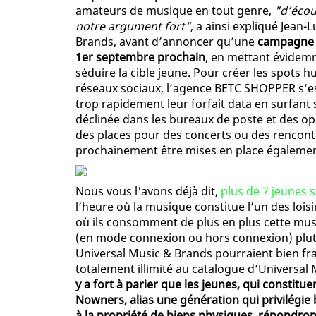
amateurs de musique en tout genre,
"d’écou
notre argument fort"
, a ainsi expliqué Jean
Brands, avant d’annoncer qu’une
campagne T
1er septembre prochain
, en mettant évidemm
séduire la cible jeune. Pour créer les spots h
réseaux sociaux, l’agence BETC SHOPPER s’e
trop rapidement leur forfait data en surfan
déclinée dans les bureaux de poste et des o
des places pour des concerts ou des rencontr
prochainement être mises en place égalemen
Nous vous l'avons déjà dit,
plus de 7 jeunes 
l’heure où la musique constitue l’un des lois
où ils consomment de plus en plus cette mus
(en mode connexion ou hors connexion) plut
Universal Music & Brands pourraient bien f
totalement illimité au catalogue d’Universal
y a fort à parier que les jeunes, qui constit
Nowners, alias une génération qui privilégie 
à la propriété de biens physiques, répondro