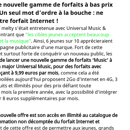
 nouvelle gamme de forfaits à bas prix
Un seul mot d’ordre à la bouche : ne
re forfait Internet !
of melty s’était entretenue avec Universal Music &
montrant que
"les cibles jeunes acceptent beaucoup
 et la musique"
. Ainsi, 6 jeunes sur 10 apprécieraient
mpagne publicitaire d’une marque. Fort de cette
t surtout forte de conquérir un nouveau public, les
 de lancer une nouvelle gamme de forfaits ‘Music’ à
a major Universal Music, pour des forfaits avec
ant à 9,99 euros par mois
, comme cela a été
voilées aujourd’hui proposent 2Go d’internet en 4G, 3
 et illimités pour des prix défiant toute
mois la première année, avec la possibilité d’intégrer
ur 8 euros supplémentaires par mois.
ouvelle offre est son accès en illimité au catalogue de
mation non décomptée du forfait Internet et
rêt de cette offre est de permettre aux jeunes, grands