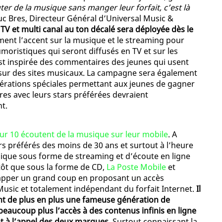
ter de la musique sans manger leur forfait, c’est là
-Luc Bres, Directeur Général d’Universal Music &
V et multi canal au ton décalé sera déployée dès le
ent l’accent sur la musique et le streaming pour
umoristiques qui seront diffusés en TV et sur les
st inspirée des commentaires des jeunes qui usent
t sur des sites musicaux. La campagne sera également
pérations spéciales permettant aux jeunes de gagner
es avec leurs stars préférées devraient
t.
sur 10 écoutent de la musique sur leur mobile
. A
irs préférés des moins de 30 ans et surtout à l’heure
ique sous forme de streaming et d’écoute en ligne
ôt que sous la forme de CD,
La Poste Mobile
et
rapper un grand coup en proposant un accès
 Music et totalement indépendant du forfait Internet.
Il
uent de plus en plus une fameuse génération de
beaucoup plus l’accès à des contenus infinis en ligne
nt à l’appel des deux marques
. Surtout connaissant la