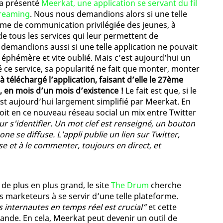
 a présenté
Meerkat, une application se servant du fil
streaming
. Nous nous demandions alors si une telle
rme de communication privilégiée des jeunes, à
de tous les services qui leur permettent de
emandions aussi si une telle application ne pouvait
éphémère et vite oublié. Mais c’est aujourd’hui un
é ce service, sa popularité ne fait que monter, monter
 téléchargé l’application, faisant d’elle le 27ème
s, en mois d’un mois d’existence !
Le fait est que, si le
est aujourd’hui largement simplifié par Meerkat. En
voit en ce nouveau réseau social un mix entre Twitter
ur s'identifier. Un mot clef est renseigné, un bouton
ne se diffuse. L'appli publie un lien sur Twitter,
sse et à le commenter, toujours en direct, et
e plus en plus grand, le site
The Drum
cherche
s marketeurs à se servir d’une telle plateforme.
les internautes en temps réel est crucial”
et cette
nde. En cela, Meerkat peut devenir un outil de