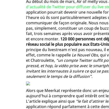
Au début du mois de mars, Air of melty vous
d’actualité de Twitter pour diffuser du live 
application pourrait devenir une nouvelle fo
l’heure où ils sont particulièrement adeptes 
communiquer de façon originale. Nous nous d
pas, simplement, constituer un coup de buzz 
fait, trois semaines après vous avoir présent
et encore monter.
120 000 personnes ont déjà
réseau social le plus populaire aux Etats-Uni
principe du livestream n’est pas nouveau, il 
effet, comme le rappelle
Le Nouvel Obs
, qui 
et Chatroulette,
“un compte Twitter suffit po
pressé, et hop, la vidéo prise avec le smartpho
invitant les internautes à suivre ce qui se pa
seulement le temps de la diffusion”
.
Alors que Meerkat représente donc un enjeu d
aujourd’hui à comprendre quel intérêt ont le
L’article explique ainsi que
“le fait d’attirer 
application répond parfaitement à cette dema