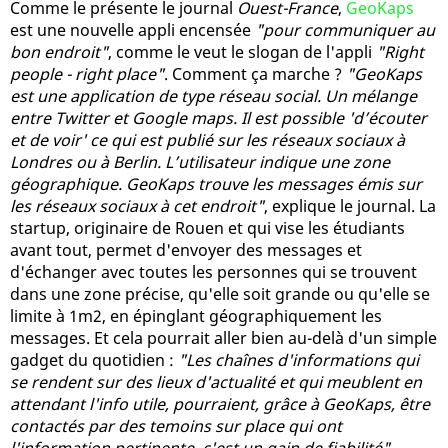
Comme le présente le journal
Ouest-France
,
GeoKaps
est une nouvelle appli encensée
"pour communiquer au
bon endroit"
, comme le veut le slogan de l'appli
"Right
people - right place"
. Comment ça marche ?
"GeoKaps
est une application de type réseau social. Un mélange
entre Twitter et Google maps. Il est possible 'd’écouter
et de voir' ce qui est publié sur les réseaux sociaux à
Londres ou à Berlin. L’utilisateur indique une zone
géographique. GeoKaps trouve les messages émis sur
les réseaux sociaux à cet endroit"
, explique le journal. La
startup, originaire de Rouen et qui vise les étudiants
avant tout, permet d'envoyer des messages et
d'échanger avec toutes les personnes qui se trouvent
dans une zone précise, qu'elle soit grande ou qu'elle se
limite à 1m2, en épinglant géographiquement les
messages. Et cela pourrait aller bien au-delà d'un simple
gadget du quotidien :
"Les chaînes d'informations qui
se rendent sur des lieux d'actualité et qui meublent en
attendant l'info utile, pourraient, grâce à GeoKaps, être
contactés par des temoins sur place qui ont
l'information pertinente, c'est un gain de fiabilité"
.