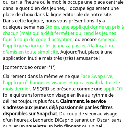
oui car, à l'heure où le mobile occupe une place centrale
dans le quotidien des jeunes, il occupe également une
place de choix dans la ligne éditoriale de notre site.
Dans cette logique, nous vous présentions il y a
quelques semaines
Stolen, une appli qui donne un prix à
chacun (mais qui a déjà fermé) et qui rend les jeunes
fous à coup de code d'activation
, ou encore
Ameego,
l'appli qui va inciter les jeunes à passer à la location
d'amis en toute simplicité
. Aujourd'hui, place à une
application inutile mais très (très) amusante !
[contentvideo order='1']
Clairement dans la même veine que
Face Swap Live,
l'appli qui échange les visages et qui a envahi la toile le
mois dernier
, MSQRD se présente comme une
appli IOS
folle qui transforme ton visage en live au rythme de
délires toujours plus fous.
Clairement, le service
s'adresse aux jeunes déjà passionnés par les filtres
disponibles sur Snapchat
. Du coup de vieux au visage
d'un heureux Leonardo DiCaprio tenant un Oscar, sans
oublier un squelette un brin flippant ou un bel