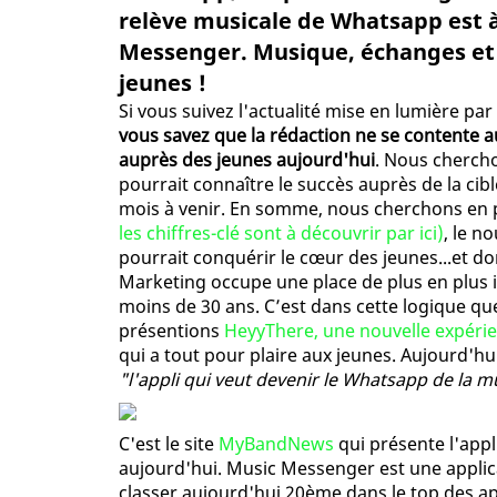
relève musicale de Whatsapp est à
Messenger. Musique, échanges et
jeunes !
Si vous suivez l'actualité mise en lumière pa
vous savez que la rédaction ne se contente 
auprès des jeunes aujourd'hui
. Nous cherch
pourrait connaître le succès auprès de la cibl
mois à venir. En somme, nous cherchons en
les chiffres-clé sont à découvrir par ici)
, le n
pourrait conquérir le cœur des jeunes...et d
Marketing occupe une place de plus en plus 
moins de 30 ans. C’est dans cette logique qu
présentions
HeyyThere, une nouvelle expéri
qui a tout pour plaire aux jeunes. Aujourd'h
"l'appli qui veut devenir le Whatsapp de la 
C'est le site
MyBandNews
qui présente l'appli
aujourd'hui. Music Messenger est une applica
classer aujourd'hui 20ème dans le top des ap