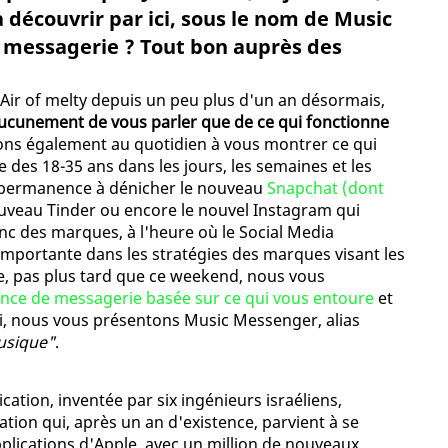
 découvrir par ici, sous le nom de Music
 messagerie ? Tout bon auprès des
r Air of melty depuis un peu plus d'un an désormais,
aucunement de vous parler que de ce qui fonctionne
ons également au quotidien à vous montrer ce qui
e des 18-35 ans dans les jours, les semaines et les
 permanence à dénicher le nouveau
Snapchat (dont
ouveau Tinder ou encore le nouvel Instagram qui
onc des marques, à l'heure où le Social Media
importante dans les stratégies des marques visant les
e, pas plus tard que ce weekend, nous vous
ence de messagerie basée sur ce qui vous entoure
et
ui, nous vous présentons Music Messenger, alias
musique"
.
cation, inventée par six ingénieurs israéliens,
tion qui, après un an d'existence, parvient à se
plications d'Apple, avec un million de nouveaux