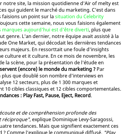
 notre site, la mission quotidienne d'Air of melty est
ces qui guident le marché du marketing. C'est dans
 faisions un point sur la
situation du Celebrity
Toujours cette semaine, nous vous faisions également
s marques aujourd'hui est d'être diverti
, plus que
ut genre. L'an dernier, notre équipe avait assisté à la
tude One Market, qui décodait les dernières tendances
eurs majeurs. En ressorttait une foule d'insights
 culture et it culture. En ce mois de novembre, les
e la scène, pour la présentation de l'étude en
réservent (encore) le monde du marketing ?
Par
e a plus que doublé son nombre d’interviews en
nalyse 12 secteurs, plus de 1 300 marques et
nt 10 cibles classiques et 12 cibles comportementales.
ndances : Play Fast, Pause, Eject, Record
.
’écoute et de compréhension profonde des
t réciproque"
, explique Dominique Levy-Saragossi,
 quatre tendances. Mais que signifient exactement ces
ord ? Comme l'explique le communiqué diffusé,
"Play