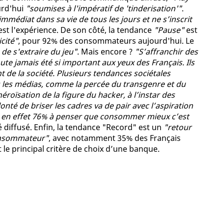
urd'hui
"soumises à l'impératif de 'tinderisation'"
.
mmédiat dans sa vie de tous les jours et ne s’inscrit
é est l'expérience. De son côté, la tendance
"Pause"
est
cité"
, pour 92% des consommateurs aujourd'hui. Le
 de s'extraire du jeu"
. Mais encore ?
"S’affranchir des
 jamais été si important aux yeux des Français. Ils
 de la société. Plusieurs tendances sociétales
ns les médias, comme la percée du transgenre et du
oïsation de la figure du hacker, à l’instar des
é de briser les cadres va de pair avec l’aspiration
 en effet 76% à penser que consommer mieux c’est
 diffusé. Enfin, la tendance "Record" est un
"retour
onsommateur"
, avec notamment 35% des Français
 le principal critère de choix d’une banque.