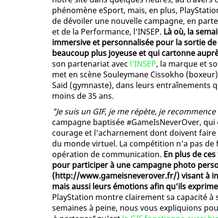
phénomène eSport, mais, en plus, PlayStati
de dévoiler une nouvelle campagne, en partena
et de la Performance, l'INSEP.
Là où, la sema
immersive et personnalisée pour la sortie de
beaucoup plus joyeuse et qui cartonne auprès
son partenariat avec
l'INSEP
, la marque et s
met en scène Souleymane Cissokho (boxeur),
Said (gymnaste), dans leurs entraînements q
moins de 35 ans.
"Je suis un GIF, je me répète, je recommence
campagne baptisée #GameIsNeverOver, qui en
courage et l'acharnement dont doivent fai
du monde virtuel. La compétition n'a pas de f
opération de communication.
En plus de ces 
pour participer à une campagne photo person
(http://www.gameisneverover.fr/) visant à i
mais aussi leurs émotions afin qu’ils exprime
PlayStation montre clairement sa capacité à s
semaines à peine, nous vous expliquions po