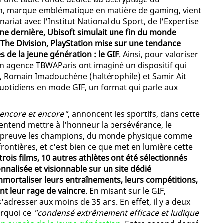
on, marque emblématique en matière de gaming, vient
riat avec l'Institut National du Sport, de l'Expertise
ine dernière, Ubisoft simulait une fin du monde
 The Division, PlayStation mise sur une tendance
 de la jeune génération : le GIF
. Ainsi, pour valoriser
on agence TBWAParis ont imaginé un dispositif qui
 Romain Imadouchène (haltérophile) et Samir Ait
uotidiens en mode GIF, un format qui parle aux
 encore et encore"
, annoncent les sportifs, dans cette
tend mettre à l'honneur la persévérance, le
re preuve les champions, du monde physique comme
rontières, et c'est bien ce que met en lumière cette
trois films, 10 autres athlètes ont été sélectionnés
nalisée et visionnable sur un site dédié
mmortaliser leurs entraînements, leurs compétitions,
nt leur rage de vaincre
. En misant sur le GIF,
'adresser aux moins de 35 ans. En effet, il y a deux
urquoi ce
"condensé extrêmement efficace et ludique