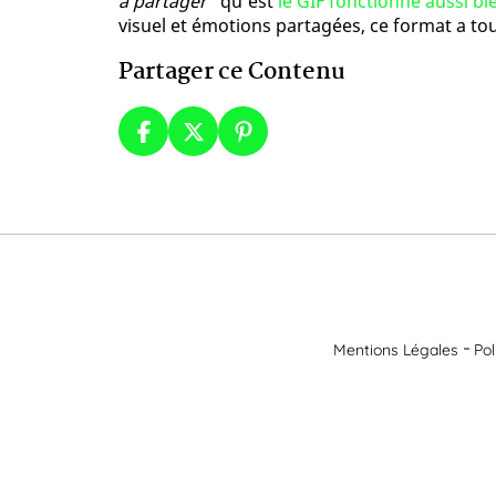
à partager"
qu'est
le GIF fonctionne aussi b
visuel et émotions partagées, ce format a to
Partager ce Contenu
Mentions Légales
Pol