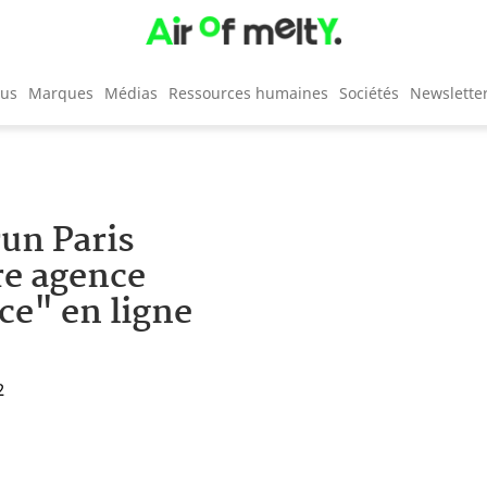
cus
Marques
Médias
Ressources humaines
Sociétés
Newslette
run Paris
re agence
ce" en ligne
2