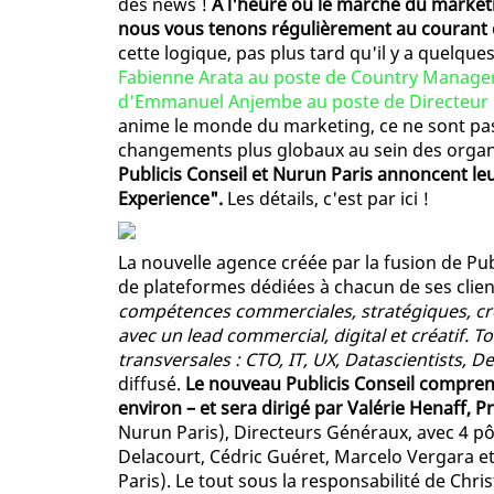
des news !
A l'heure où le marché du marketi
nous vous tenons régulièrement au courant d
cette logique, pas plus tard qu'il y a quelq
Fabienne Arata au poste de Country Manager
d'Emmanuel Anjembe au poste de Directeu
anime le monde du marketing, ce ne sont pa
changements plus globaux au sein des organis
Publicis Conseil et Nurun Paris annoncent le
Experience".
Les détails, c'est par ici !
La nouvelle agence créée par la fusion de Pub
de plateformes dédiées à chacun de ses clien
compétences commerciales, stratégiques, cré
avec un lead commercial, digital et créatif. 
transversales : CTO, IT, UX, Datascientists, D
diffusé.
Le nouveau Publicis Conseil compre
environ – et sera dirigé par Valérie Henaff, P
Nurun Paris), Directeurs Généraux, avec 4 pôl
Delacourt, Cédric Guéret, Marcelo Vergara et
Paris). Le tout sous la responsabilité de Chri