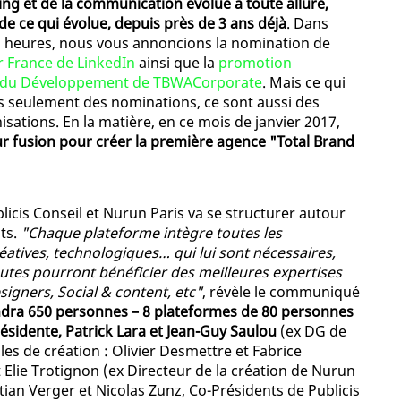
ng et de la communication évolue à toute allure,
e ce qui évolue, depuis près de 3 ans déjà
. Dans
ues heures, nous vous annoncions la nomination de
 France de LinkedIn
ainsi que la
promotion
r du Développement de TBWACorporate
. Mais ce qui
s seulement des nominations, ce sont aussi des
ations. En la matière, en ce mois de janvier 2017,
ur fusion pour créer la première agence "Total Brand
licis Conseil et Nurun Paris va se structurer autour
ts.
"Chaque plateforme intègre toutes les
atives, technologiques… qui lui sont nécessaires,
Toutes pourront bénéficier des meilleures expertises
esigners, Social & content, etc"
, révèle le communiqué
ndra 650 personnes – 8 plateformes de 80 personnes
résidente, Patrick Lara et Jean-Guy Saulou
(ex DG de
es de création : Olivier Desmettre et Fabrice
 Elie Trotignon (ex Directeur de la création de Nurun
stian Verger et Nicolas Zunz, Co-Présidents de Publicis