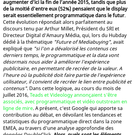
augmenter d’ici la fin de l’année 2015, tandis que plus
de la moitié d’entre eux (52%) pensaient que le display
serait essentiellement programmatique dans le futur
.
Cette évolution répondait alors parfaitement au
discours tenu par Arthur Millet, Président du SRI et
Directeur Digital d'Amaury Média, qui, lors du Hubday
dédié à la thématique
"Future of Mediabuying"
, avait
expliqué que
"si l'on a dévalorisé les contenus ces
derniers temps, le programmatique et la data vont
désormais nous aider à améliorer l'expérience
publicitaire, en permettant de recréer de la valeur. A
l'heure où la publicité doit faire partie de l'expérience
utilisateur, il convient de recréer le lien entre publicité et
contenus"
. Dans cette logique, au cours du mois de
juillet 2016,
Teads et Videology annonçaient s'être
associés, avec programmatique et vidéo outstream en
ligne de mire
. A présent, c'est Google qui apporte sa
contribution au débat, en dévoilant les tendances et
statistiques du programmatique direct dans la zone
EMEA, au travers d'une analyse approfondie des
données DoubleClick.
Alors, quels sont les éléments