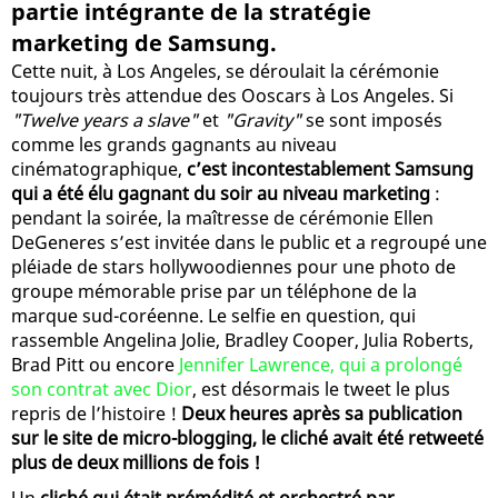
partie intégrante de la stratégie
marketing de Samsung.
Cette nuit, à Los Angeles, se déroulait la cérémonie
toujours très attendue des Ooscars à Los Angeles. Si
"Twelve years a slave"
et
"Gravity"
se sont imposés
comme les grands gagnants au niveau
cinématographique,
c’est incontestablement Samsung
qui a été élu gagnant du soir au niveau marketing
:
pendant la soirée, la maîtresse de cérémonie Ellen
DeGeneres s’est invitée dans le public et a regroupé une
pléiade de stars hollywoodiennes pour une photo de
groupe mémorable prise par un téléphone de la
marque sud-coréenne. Le selfie en question, qui
rassemble Angelina Jolie, Bradley Cooper, Julia Roberts,
Brad Pitt ou encore
Jennifer Lawrence, qui a prolongé
son contrat avec Dior
, est désormais le tweet le plus
repris de l’histoire !
Deux heures après sa publication
sur le site de micro-blogging, le cliché avait été retweeté
plus de deux millions de fois !
Un
cliché qui était prémédité et orchestré par