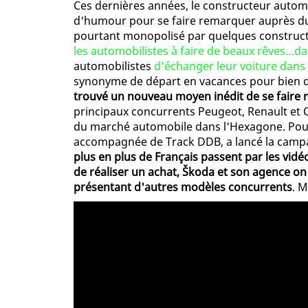
Ces dernières années, le constructeur automo
d'humour pour se faire remarquer auprès du 
pourtant monopolisé par quelques constructe
les automobilistes à faire de beaux rêves…da
automobilistes
d’échanger leur voiture dan
synonyme de départ en vacances pour bien d
trouvé un nouveau moyen inédit de se faire
principaux concurrents Peugeot, Renault et C
du marché automobile dans l'Hexagone. Pour tr
accompagnée de Track DDB, a lancé la camp
plus en plus de Français passent par les vid
de réaliser un achat, Škoda et son agence on
présentant d'autres modèles concurrents
. 