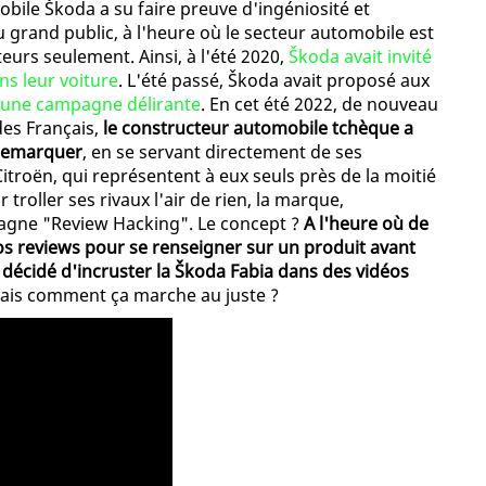
bile Škoda a su faire preuve d'ingéniosité et
grand public, à l'heure où le secteur automobile est
urs seulement. Ainsi, à l'été 2020,
Škoda avait invité
ns leur voiture
. L'été passé, Škoda avait proposé aux
s une campagne délirante
. En cet été 2022, de nouveau
es Français,
le constructeur automobile tchèque a
 remarquer
, en se servant directement de ses
itroën, qui représentent à eux seuls près de la moitié
oller ses rivaux l'air de rien, la marque,
agne "Review Hacking". Le concept ?
A l'heure où de
éos reviews pour se renseigner sur un produit avant
 décidé d'incruster la Škoda Fabia dans des vidéos
Mais comment ça marche au juste ?