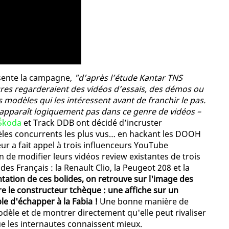
ésente la campagne,
"d’après l’étude Kantar TNS
ures regarderaient des vidéos d’essais, des démos ou
s modèles qui les intéressent avant de franchir le pas.
n’apparaît logiquement pas dans ce genre de vidéos –
Škoda
et Track DDB ont décidé d’incruster
èles concurrents les plus vus… en hackant les DOOH
ur a fait appel à trois influenceurs YouTube
n de modifier leurs vidéos review existantes de trois
s Français : la Renault Clio, la Peugeot 208 et la
tation de ces bolides, on retrouve sur l'image des
re le constructeur tchèque : une affiche sur un
le d'échapper à la Fabia !
Une bonne manière de
èle et de montrer directement qu'elle peut rivaliser
ue les internautes connaissent mieux.