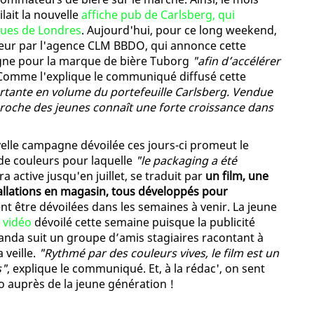
lait la nouvelle
affiche pub de Carlsberg, qui
 rues de Londres
. Aujourd'hui, pour ce long weekend,
neur par l'agence CLM BBDO, qui annonce cette
ne pour la marque de bière Tuborg
"afin d’accélérer
 Comme l'explique le communiqué diffusé cette
rtante en volume du portefeuille Carlsberg. Vendue
proche des jeunes connaît une forte croissance dans
lle campagne dévoilée ces jours-ci promeut le
de couleurs pour laquelle
"le packaging a été
a active jusqu'en juillet, se traduit par
un film, une
tallations en magasin, tous développés pour
ent être dévoilées dans les semaines à venir. La jeune
 vidéo
dévoilé cette semaine puisque la publicité
anda suit un groupe d’amis stagiaires racontant à
 veille.
"Rythmé par des couleurs vives, le film est un
s"
, explique le communiqué. Et, à la rédac', on sent
 auprès de la jeune génération !