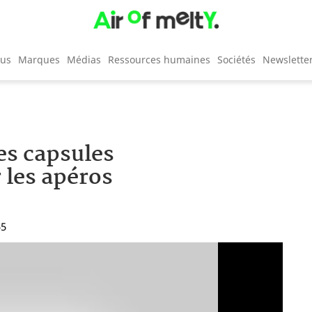
cus
Marques
Médias
Ressources humaines
Sociétés
Newslette
es capsules
 les apéros
55