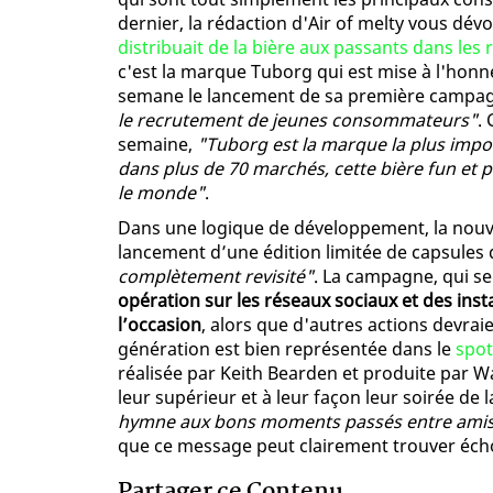
dernier, la rédaction d'Air of melty vous dévoi
distribuait de la bière aux passants dans les
c'est la marque Tuborg qui est mise à l'hon
semane le lancement de sa première campag
le recrutement de jeunes consommateurs"
.
semaine,
"Tuborg est la marque la plus impo
dans plus de 70 marchés, cette bière fun et 
le monde"
.
Dans une logique de développement, la nouve
lancement d’une édition limitée de capsules 
complètement revisité"
. La campagne, qui ser
opération sur les réseaux sociaux et des ins
l’occasion
, alors que d'autres actions devrai
génération est bien représentée dans le
spot
réalisée par Keith Bearden et produite par W
leur supérieur et à leur façon leur soirée de la
hymne aux bons moments passés entre ami
que ce message peut clairement trouver écho
Partager ce Contenu