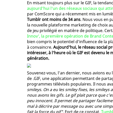
En misant toujours plus sur le GIF, la tendan
aujourd'hui l'un des réseaux sociaux qui atti
par ComScore qui a récemment mis en lumière
Tumblr ont moins de 34 ans
. Nous vous en pa
la nouvelle plateforme marketing de choix au
de jeu privilégié en matière de politique. 
Innov', la première opération de Brand Con
bien compris le potentiel d'influence de la 
à convaincre.
Aujourd'hui, le réseau social pr
intéresser, à l'heure où le GIF est devenu le
génération.
Souvenez-vous, l’an dernier, nous avions eu 
de .GIF, une application permettant de parta
programmes télévisés populaires. Il nous ava
smileys. On a eu les smiley fixes, les smiley
nous avons les gifs. Le gif plait parce que c
peu innocent. Il permet de partager facileme
mal à décrire par message ou avec une simple
fait la force du gif"
. Fort de ce constat,
Tumbl