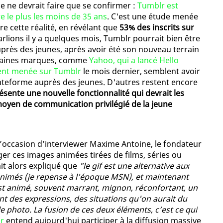
ce ne devrait faire que se confirmer :
Tumblr est
re le plus les moins de 35 ans
. C'est une étude menée
 cette réalité, en révélant que
53% des inscrits sur
rlions il y a quelques mois, Tumblr pourrait bien être
près des jeunes, après avoir été son nouveau terrain
Certaines marques, comme
Yahoo, qui a lancé Hello
tent menée sur Tumblr
le mois dernier, semblent avoir
plateforme auprès des jeunes. D'autres restent encore
ésente une nouvelle fonctionnalité qui devrait les
 moyen de communication privilégié de la jeune
l’occasion d’interviewer Maxime Antoine, le fondateur
ger ces images animées tirées de films, séries ou
it alors expliqué que
"le gif est une alternative aux
s animés (je repense à l'époque MSN), et maintenant
'est animé, souvent marrant, mignon, réconfortant, un
nt des expressions, des situations qu'on aurait du
 photo. La fusion de ces deux éléments, c’est ce qui
r
entend aujourd'hui participer à la diffusion massive