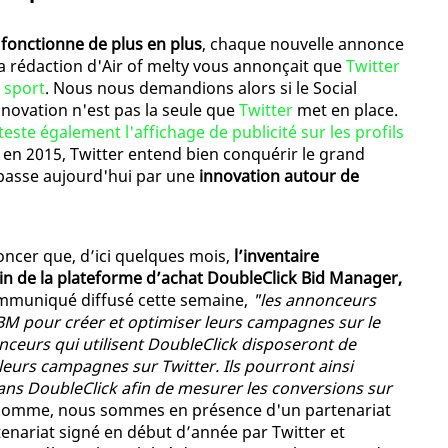
i fonctionne de plus en plus
, chaque nouvelle annonce
la rédaction d'Air of melty vous annonçait que
Twitter
u sport
. Nous nous demandions alors si le Social
novation n'est pas la seule que
Twitter
met en place.
teste également l'affichage de publicité sur les profils
, en 2015, Twitter entend bien conquérir le grand
a passe aujourd'hui par une
innovation autour de
oncer que, d’ici quelques mois,
l’inventaire
sein de la plateforme d’achat DoubleClick Bid Manager,
ommuniqué diffusé cette semaine,
"les annonceurs
DBM pour créer et optimiser leurs campagnes sur le
ceurs qui utilisent DoubleClick disposeront de
leurs campagnes sur Twitter. Ils pourront ainsi
ans DoubleClick afin de mesurer les conversions sur
 somme, nous sommes en présence d'un partenariat
rtenariat signé en début d’année par Twitter et