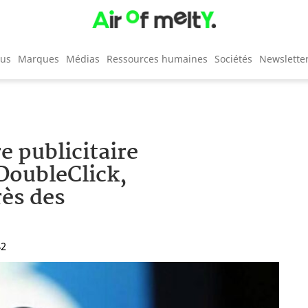
cus
Marques
Médias
Ressources humaines
Sociétés
Newslette
e publicitaire
 DoubleClick,
rès des
42