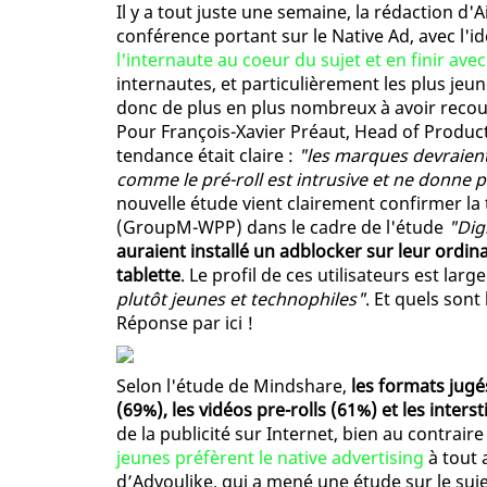
Il y a tout juste une semaine, la rédaction d'
conférence portant sur le Native Ad, avec l'id
l'internaute au coeur du sujet et en finir ave
internautes, et particulièrement les plus jeun
donc de plus en plus nombreux à avoir recour
Pour François-Xavier Préaut, Head of Product 
tendance était claire :
"les marques devraient 
comme le pré-roll est intrusive et ne donne p
nouvelle étude vient clairement confirmer la
(GroupM-WPP) dans le cadre de l'étude
"Dig
auraient installé un adblocker sur leur ordina
tablette
. Le profil de ces utilisateurs est la
plutôt jeunes et technophiles"
. Et quels sont
Réponse par ici !
Selon l'étude de Mindshare,
les formats jugé
(69%), les vidéos pre-rolls (61%) et les interst
de la publicité sur Internet, bien au contrair
jeunes préfèrent le native advertising
à tout 
d’Adyoulike, qui a mené une étude sur le suj