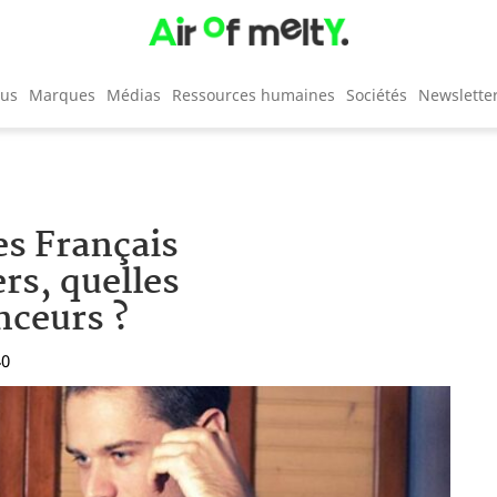
cus
Marques
Médias
Ressources humaines
Sociétés
Newslette
es Français
rs, quelles
nceurs ?
40