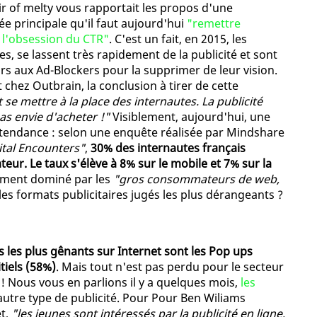
Air of melty vous rapportait les propos d'une
ée principale qu'il faut aujourd'hui
"remettre
c l'obsession du CTR"
. C'est un fait, en 2015, les
es, se lassent très rapidement de la publicité et sont
s aux Ad-Blockers pour la supprimer de leur vision.
chez Outbrain, la conclusion à tirer de cette
se mettre à la place des internautes. La publicité
as envie d'acheter !"
Visiblement, aujourd'hui, une
 tendance : selon une enquête réalisée par Mindshare
ital Encounters"
,
30% des internautes français
teur. Le taux s'élève à 8% sur le mobile et 7% sur la
rgement dominé par les
"gros consommateurs de web,
 les formats publicitaires jugés les plus dérangeants ?
s les plus gênants sur Internet sont les Pop ups
itiels (58%)
. Mais tout n'est pas perdu pour le secteur
e ! Nous vous en parlions il y a quelques mois,
les
autre type de publicité. Pour Pour Ben Wiliams
et,
"les jeunes sont intéressés par la publicité en ligne,