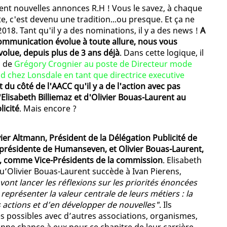
ment nouvelles annonces R.H ! Vous le savez, à chaque
e, c'est devenu une tradition...ou presque. Et ça ne
018. Tant qu'il y a des nominations, il y a des news !
A
communication évolue à toute allure, nous vous
olue, depuis plus de 3 ans déjà
. Dans cette logique, il
n de
Grégory Crognier au poste de Directeur mode
 chez Lonsdale en tant que directrice executive
t du côté de l'AACC qu'il y a de l'action avec pas
Elisabeth Billiemaz et d'Olivier Bouas-Laurent au
licité
. Mais encore ?
vier Altmann, Président de la Délégation Publicité de
 présidente de Humanseven, et Olivier Bouas-Laurent,
t, comme Vice-Présidents de la commission
. Elisabeth
u’Olivier Bouas-Laurent succède à Ivan Pierens,
vont lancer les réflexions sur les priorités énoncées
 représenter la valeur centrale de leurs métiers : la
s actions et d’en développer de nouvelles"
. Ils
s possibles avec d’autres associations, organismes,