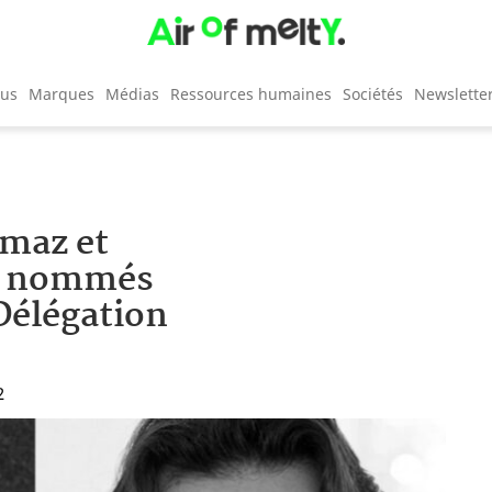
cus
Marques
Médias
Ressources humaines
Sociétés
Newslette
emaz et
nt nommés
Délégation
2