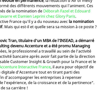
on évolue en permanence
, la rédaction d'Air of melty
formé des différents mouvements qui l'animent. Ces
més de la nomination de
Déborah Fazel et Edouard
avarre et Damien Leprini chez Glory Paris
.
active France qu'il y a du nouveau avec
la nomination
if
. Mais qui est-il et quelle sera sa mission à ce poste ?
ovic Tran, titulaire d'un MBA de l'INSEAD, a démarré
sulting devenu Accenture et a été promu Managing
es, le professionnel a travaillé au sein de l’activité
ctivité bancaire après avoir fait partie de la direction
nsable Customer Insight & Growth pour la France et le
Accenture Interactive France
, il aura pour objectif de
 digitale d’Accenture tout en tirant parti des
afin d’accompagner les entreprises à repenser
e l’expérience, de la croissance et de la pertinence".
de sa carrière !