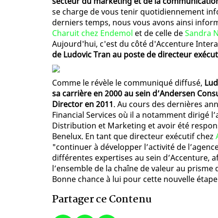
secteur du marketing et de la communicati
se charge de vous tenir quotidiennement in
derniers temps, nous vous avons ainsi infor
Charuit chez Endemol
et de celle de
Sandra N
Aujourd'hui, c'est du côté d'Accenture Inter
de Ludovic Tran au poste de directeur exécut
Comme le révèle le communiqué diffusé,
Lud
sa carrière en 2000 au sein d’Andersen Con
Director en 2011
. Au cours des dernières anné
Financial Services où il a notamment dirigé l’a
Distribution et Marketing et avoir été respo
Benelux. En tant que directeur exécutif chez
"continuer à développer l’activité de l’agence
différentes expertises au sein d’Accenture, 
l’ensemble de la chaîne de valeur au prisme d
Bonne chance à lui pour cette nouvelle étape 
Partager ce Contenu