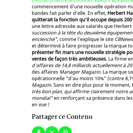
(re)transmettre les bonnes valeurs aux jeune
commencement d'une nouvelle opération mai
bandes fait parler d'elle. En effet,
Herbert Hai
quitterait la fonction qu'il occupe depuis 20
une lettre adressée aux salariés que Herber
succession à la tête du deuxième équipementi
enclenché"
, comme l'explique le site
CBNews
et déterminé à faire progresser la marque to
présenter fin mars une nouvelle stratégie po
ventes de façon très ambitieuses
. La firme 
d'affaires de 14,8 milliards actuellement à 20
des affaires
Manager Magazin
. La marque s
opérationnelle "d'au moins 10%" (contre 8,7%
Magazin
. Sans en dire plus pour le moment,
très bon plan, qui affirme clairement notre 
mondial"
en renforçant sa présence dans les
en vue !
Partager ce Contenu