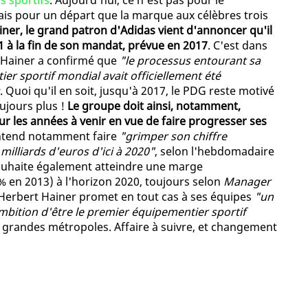
s sportifs
. Aujourd'hui, ce n'est pas pour le
s pour un départ que la marque aux célèbres trois
ner, le grand patron d'Adidas vient d'annoncer qu'il
01 à la fin de son mandat, prévue en 2017
. C'est dans
t Hainer a confirmé que
"le processus entourant sa
er sportif mondial avait officiellement été
. Quoi qu'il en soit, jusqu'à 2017, le PDG reste motivé
ujours plus !
Le groupe doit ainsi, notamment,
ur les années à venir en vue de faire progresser ses
entend notamment faire
"grimper son chiffre
 milliards d'euros d'ici à 2020"
, selon l'hebdomadaire
ouhaite également atteindre une marge
 en 2013) à l'horizon 2020, toujours selon
Manager
 Herbert Hainer promet en tout cas à ses équipes
"un
ambition d'être le premier équipementier sportif
 grandes métropoles. Affaire à suivre, et changement