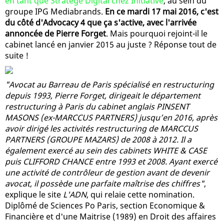
en tant que Stratège Digital chez Initiative
, au sein du
groupe IPG Mediabrands.
En ce mardi 17 mai 2016, c'est
du côté d'Advocacy 4 que ça s'active, avec l'arrivée
annoncée de Pierre Forget
. Mais pourquoi rejoint-il le
cabinet lancé en janvier 2015 au juste ? Réponse tout de
suite !
"Avocat au Barreau de Paris spécialisé en restructuring
depuis 1993, Pierre Forget, dirigeait le département
restructuring à Paris du cabinet anglais PINSENT
MASONS (ex-MARCCUS PARTNERS) jusqu’en 2016, après
avoir dirigé les activités restructuring de MARCCUS
PARTNERS (GROUPE MAZARS) de 2008 à 2012. Il a
également exercé au sein des cabinets WHITE & CASE
puis CLIFFORD CHANCE entre 1993 et 2008. Ayant exercé
une activité de contrôleur de gestion avant de devenir
avocat, il possède une parfaite maîtrise des chiffres"
,
explique le site
L'ADN
, qui relaie cette nomination.
Diplômé de Sciences Po Paris, section Economique &
Financière et d'une Maitrise (1989) en Droit des affaires