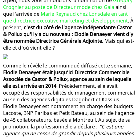
a peu, nous vous annoncions la nomination de
Grégory
Crognier au poste de Directeur mode chez Gala
ainsi
que l'arrivée de
Marie Reynaud chez Lonsdale en tant
que directrice executive marketing et développement
. À
présent,
c'est du côté de l'agence indépendante Castor
& Pollux qu'il y a du nouveau : Elodie Denaeyer vient d'y
être nommée Directrice Générale Adjointe
. Mais qui est-
elle et d'où vient-elle ?
Comme le révèle le communiqué diffusé cette semaine,
Elodie Denaeyer était jusqu’ici Directrice Commerciale
Associée de Castor & Pollux, agence au sein de laquelle
elle est arrivée en 2014
. Précédemment, elle avait
occupé des responsabilités de management commercial
au sein des agences digitales Dagobert et Kassius.
Elodie Denaeyer est notamment en charge des budgets
Lacoste, BNP Paribas et Petit Bateau, au sein de l’agence
de 45 collaborateurs, basée à Montreuil. Au sujet de sa
promotion, la professionnelle a déclaré :
"C’est une
agence qui ne cesse de grandir depuis plusieurs années