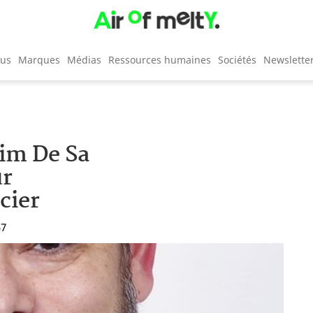
cus
Marques
Médias
Ressources humaines
Sociétés
Newslette
im De Sa
ur
cier
57