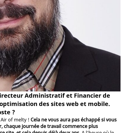
ecteur Administratif et Financier de
’optimisation des sites web et mobile.
oste ?
Air of melty !
Cela ne vous aura pas échappé si vous
our, chaque journée de travail commence plus
e site, et cela depuis déjà deux ans
. A l'heure où le