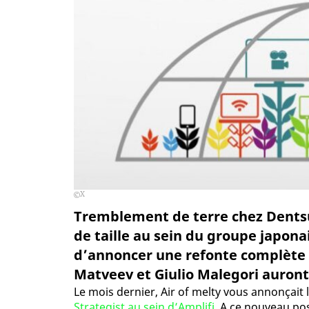
X
Tremblement de terre chez Dentsu 
de taille au sein du groupe japon
d’annoncer une refonte complète d
Matveev et Giulio Malegori auront 
Le mois dernier, Air of melty vous annonçait
Strategist au sein d’Amplifi
. A ce nouveau po