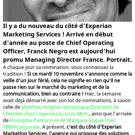
Il y a du nouveau du côté d'Experian
Marketing Services ! Arrivé en début
d'année au poste de Chief Operating
Officer, Franck Negro est aujourd'hui
promu Managing Director France. Portrait.
A chaque jour sa nomination, vous connaissez la
tradition !
Si ce mardi 10 novembre s'annonce comme la
veille d'un jour férié, cela ne signifie en rien qu'il ne
passe rien sur le marché du marketing et de la
communication, bien au contraire !
Hier, la semaine
avait déjà démarré avec son lot de nominations, à savoir
celle de
Matthieu Angevin en tant que Directeur de
Clientèle chez l'agence Les Gros Mots
, ainsi que l'arrivée
de
Rodolphe Pedrono et de Margaux Stypak chez
TBWACorporate
. A présent,
c'est du côté d'Experian
Marketing Services, l'agence qui propose des solutions