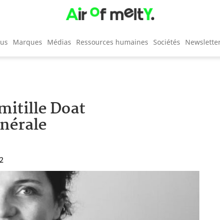
cus
Marques
Médias
Ressources humaines
Sociétés
Newslette
mitille Doat
nérale
12