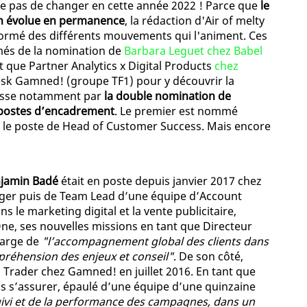
que pas de changer en cette année 2022 ! Parce que
le
on évolue en permanence
, la rédaction d'Air of melty
formé des différents mouvements qui l'animent. Ces
més de la nomination de
Barbara Leguet chez Babel
nt que Partner Analytics x Digital Products
chez
desk Gamned! (groupe TF1) pour y découvrir la
 passe notamment par
la double nomination de
 postes d’encadrement
. Le premier est nommé
d le poste de Head of Customer Success. Mais encore
jamin Badé
était en poste depuis janvier 2017 chez
ger puis de Team Lead d’une équipe d’Account
s le marketing digital et la vente publicitaire,
, ses nouvelles missions en tant que Directeur
harge de
"l’accompagnement global des clients dans
mpréhension des enjeux et conseil"
. De son côté,
Trader chez Gamned! en juillet 2016. En tant que
s s’assurer, épaulé d’une équipe d’une quinzaine
uivi et de la performance des campagnes, dans un