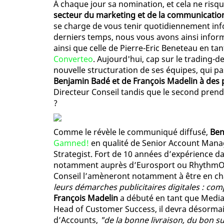
À chaque jour sa nomination, et cela ne ris
secteur du marketing et de la communicati
se charge de vous tenir quotidiennement in
derniers temps, nous vous avons ainsi infor
ainsi que celle de Pierre-Eric Beneteau en ta
Converteo
. Aujourd'hui, cap sur le trading-
nouvelle structuration de ses équipes, qui
Benjamin Badé et de François Madelin à des
Directeur Conseil tandis que le second pren
?
Comme le révèle le communiqué diffusé,
Ben
Gamned!
en qualité de Senior Account Mana
Strategist. Fort de 10 années d’expérience dan
notamment auprès d’Eurosport ou RhythmOne
Conseil l’amèneront notamment à être en c
leurs démarches publicitaires digitales : co
François Madelin
a débuté en tant que Media 
Head of Customer Success, il devra désormai
d’Accounts,
"de la bonne livraison, du bon s