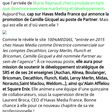
que l'arrivée de
Marie Reynaud chez Lonsdale en tant
que directrice executive marketing et développement
.
Aujourd'hui,
cap sur Havas Media France qui annonce la
promotion de Camille Gicquel au poste de Partner
. Mais
qui est-elle et d'où vient-elle ?
Comme le révèle le site
100%MEDIAS
,
"entrée en 2015
chez Havas Media comme Directrice commerciale sur
les comptes Decathlon, Leroy Merlin, Flunch et
Bricoman, Camille Gicquel a été nommée Partner au
sein de l’agence"
. À ce nouveau poste,
elle aura pour
mission de soutenir le développement stratégique de
SRS et de ses 24 enseignes (Auchan, Alinea, Boulanger,
Bricoman, Decathlon, Flunch, Kiabi, Leroy Merlin, Midas,
Norauto,Saint Maclou, Weldom...), ainsi qu'Alain Afflelou
et Square Enix
. Elle animera une équipe d'une quinzaine
de collaborateurs, sous la supervision directe de
Laurent Broca, CEO d’Havas Media France. Bonne
chance à elle pour ce nouveau chapitre de sa vie
professionnelle !