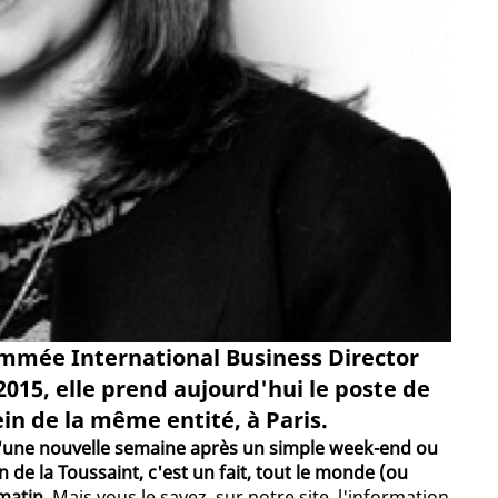
ommée International Business Director
015, elle prend aujourd'hui le poste de
ein de la même entité, à Paris.
 d'une nouvelle semaine après un simple week-end ou
de la Toussaint, c'est un fait, tout le monde (ou
 matin
. Mais vous le savez, sur notre site, l'information