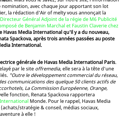
 nomination, avec chaque jour apportant son lot
r, la rédaction d'Air of melty vous annonçait la
Directeur Général Adjoint de la régie de M6 Publicité
composé de Benjamin Marchal et Faustin Claverie chez
de Havas Media International qu'il y a du nouveau,
ata Spackova, après trois années passées au poste
edia International.
ctrice générale de Havas Media International Paris
.
layé par le site
offremedia
, elle sera à la tête d’une
iés.
"Outre le développement commercial du réseau,
 des communications des quelque 50 clients actifs de
 Accorhotels, La Commission Européenne, Orange,
ouvelle fonction, Renata Spackova rapportera
International
Monde. Pour le rappel, Havas Media
 (achats/stratégie & conseil, médias sociaux,
venture à elle !