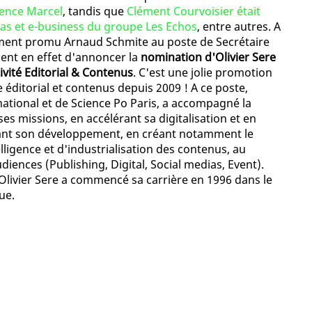
ence Marcel
, tandis que
Clément Courvoisier était
ias et e-business du groupe Les Echos
, entre autres. A
mment promu Arnaud Schmite au poste de Secrétaire
ient en effet d'annoncer la
nomination d'Olivier Sere
ivité Editorial & Contenus
. C'est une jolie promotion
e éditorial et contenus depuis 2009 ! A ce poste,
national et de Science Po Paris, a accompagné la
es missions, en accélérant sa digitalisation et en
rant son développement, en créant notamment le
lligence et d'industrialisation des contenus, au
udiences (Publishing, Digital, Social medias, Event).
Olivier Sere a commencé sa carrière en 1996 dans le
ue.