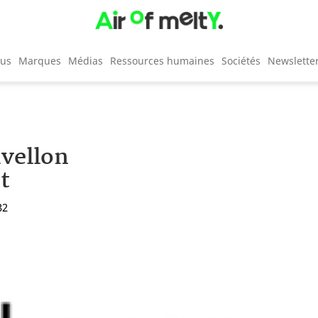
cus
Marques
Médias
Ressources humaines
Sociétés
Newslette
uvellon
t
32