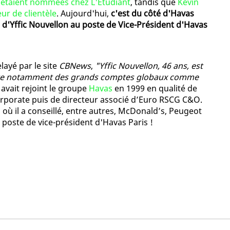
n étaient nommées chez L'Etudiant
, tandis que
Kevin
ur de clientèle
. Aujourd'hui,
c'est du côté d'Havas
n d'Yffic Nouvellon au poste de Vice-Président d'Havas
ayé par le site
CBNews
,
"Yffic Nouvellon, 46 ans, est
ilote notamment des grands comptes globaux comme
 avait rejoint le groupe
Havas
en 1999 en qualité de
porate puis de directeur associé d’Euro RSCG C&O.
s où il a conseillé, entre autres, McDonald’s, Peugeot
 poste de vice-président d'Havas Paris !