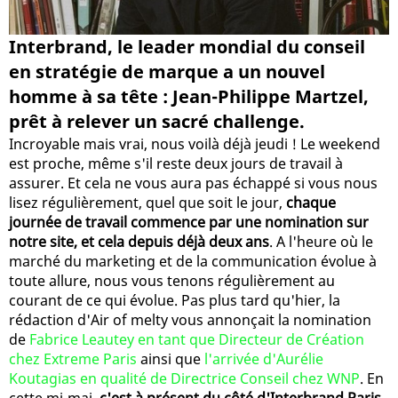
Interbrand, le leader mondial du conseil
en stratégie de marque a un nouvel
homme à sa tête : Jean-Philippe Martzel,
prêt à relever un sacré challenge.
Incroyable mais vrai, nous voilà déjà jeudi ! Le weekend
est proche, même s'il reste deux jours de travail à
assurer. Et cela ne vous aura pas échappé si vous nous
lisez régulièrement, quel que soit le jour,
chaque
journée de travail commence par une nomination sur
notre site, et cela depuis déjà deux ans
. A l'heure où le
marché du marketing et de la communication évolue à
toute allure, nous vous tenons régulièrement au
courant de ce qui évolue. Pas plus tard qu'hier, la
rédaction d'Air of melty vous annonçait la nomination
de
Fabrice Leautey en tant que Directeur de Création
chez Extreme Paris
ainsi que
l'arrivée d'Aurélie
Koutagias en qualité de Directrice Conseil chez WNP
. En
cette mi-mai,
c'est à présent du côté d'Interbrand Paris,